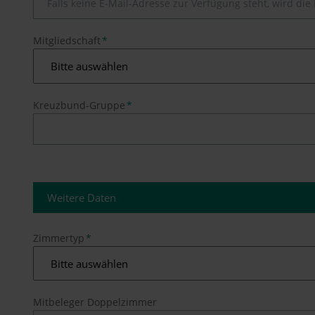
Pflichtfeld
Mitgliedschaft
*
Pflichtfeld
Kreuzbund-Gruppe
*
Weitere Daten
Pflichtfeld
Zimmertyp
*
Mitbeleger Doppelzimmer