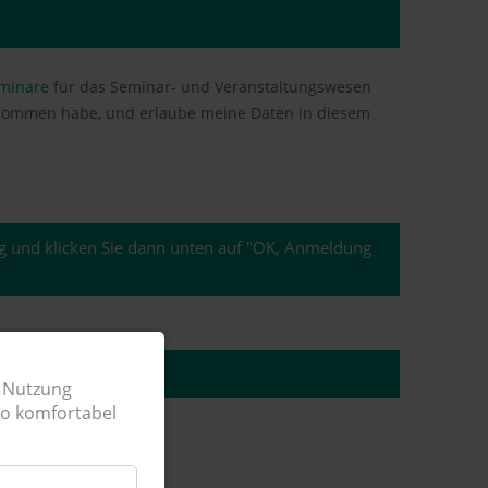
eminare
für das Seminar- und Veranstaltungswesen
ube meine Daten in diesem
tig und klicken Sie dann unten auf "OK, Anmeldung
G ABSENDEN
n Nutzung
so komfortabel