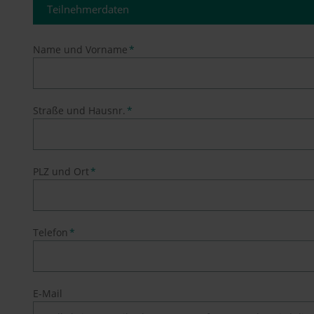
Teilnehmerdaten
Pflichtfeld
Name und Vorname
*
Pflichtfeld
Straße und Hausnr.
*
Pflichtfeld
PLZ und Ort
*
Pflichtfeld
Telefon
*
E-Mail