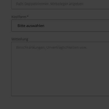
Pflichtfeld
Kostform
*
Mitteilung