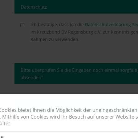
Datenschutz
Ich bestätige, dass ich die
Datenschutzerklärung S
im Kreuzbund DV Regensburg e.V. zur Kenntnis genommen habe, und erla
Rahmen zu verwenden.
Bitte überprüfen Sie die Eingaben noch einmal sorgfäl
absenden"
OK, ANMELDUN
Cookies bietet Ihnen die Möglichkeit der uneingeschränkte
 Mithilfe von Cookies wird Ihr Besuch auf unserer Website 
ltet.